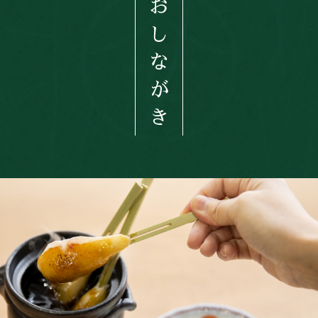
お
し
な
が
き