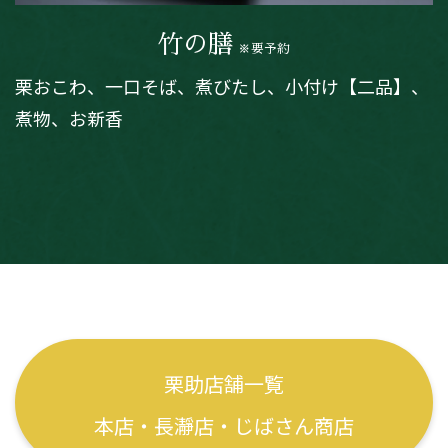
竹の膳
※要予約
栗おこわ、一口そば、煮びたし、小付け【二品】、
煮物、お新香
栗助店舗一覧
本店・長瀞店・じばさん商店