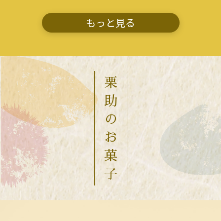
もっと見る
栗
助
の
お
菓
子