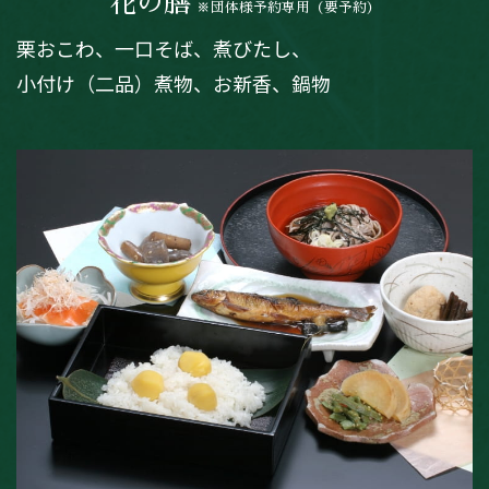
花の膳
※団体様予約専用（要予約）
栗おこわ、一口そば、煮びたし、
小付け（二品）煮物、お新香、鍋物