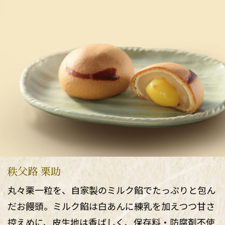
秩父路 栗助
丸々栗一粒を、自家製のミルク餡でたっぷりと包ん
だお饅頭。ミルク餡は白あんに練乳を加えつつ甘さ
控えめに、皮生地は香ばしく、保存料・防腐剤不使