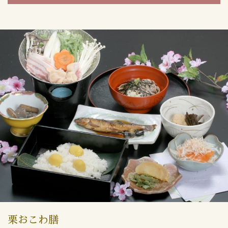
栗おこわ膳